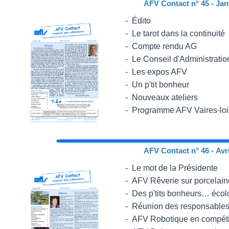
AFV Contact n° 45 - Jan
- Édito
- Le tarot dans la continuité
-
Compte rendu AG
-
Le Conseil d'Administratio
-
Les expos AFV
-
Un p'tit bonheur
-
Nouveaux ateliers
- Programme AFV Vaires-loi
AFV Contact n° 46 - Avr
- Le mot de la Présidente
-
AFV Rêverie sur porcelai
-
Des p'tits bonheurs… écol
- Réunion des responsables 
- AFV Robotique en compéti