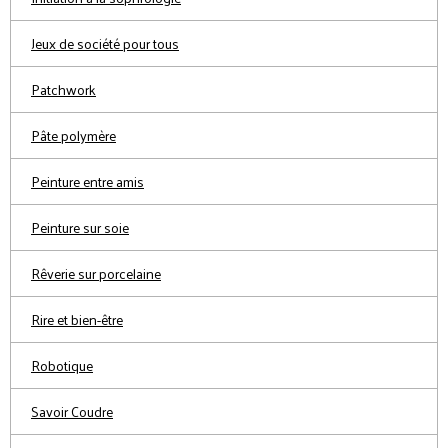
Jeux de société pour tous
Patchwork
Pâte polymère
Peinture entre amis
Peinture sur soie
Rêverie sur porcelaine
Rire et bien-être
Robotique
Savoir Coudre