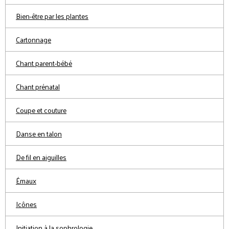
Bien-être par les plantes
Cartonnage
Chant parent-bébé
Chant prénatal
Coupe et couture
Danse en talon
De fil en aiguilles
Émaux
Icônes
Initiation à la sophrologie