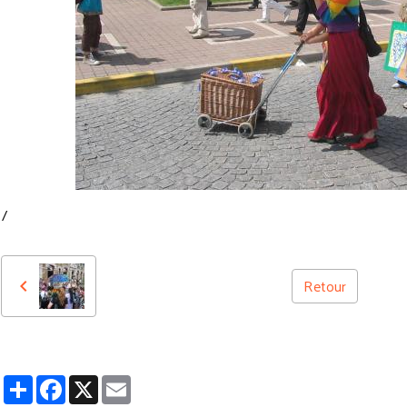
/
Retour
Partager
Facebook
X
Email