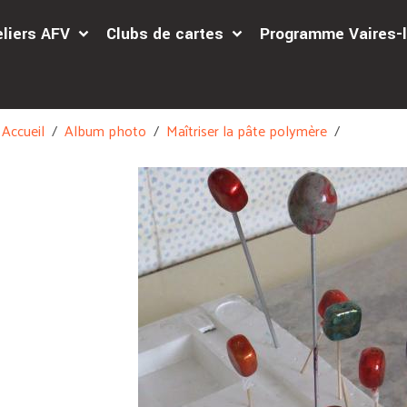
eliers AFV
Clubs de cartes
Programme Vaires-l
Accueil
Album photo
Maîtriser la pâte polymère